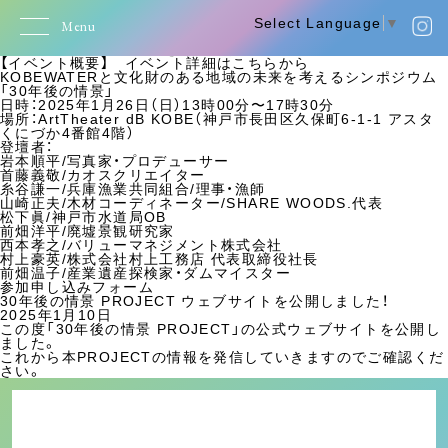
シンポジウムについて情報公開しました！
2025年1月21日
Select Language
▼
Menu
1月26日開催の「KOBEWATERと文化財のある地域の未来を考え
るシンポジウム」の情報を公開しました。
【イベント概要】 イベント詳細は
こちら
から
KOBEWATERと文化財のある地域の未来を考えるシンポジウム
「30年後の情景」
日時：2025年1月26日（日）13時00分〜17時30分
場所：ArtTheater dB KOBE（神戸市長田区久保町6-1-1 アスタ
くにづか4番館4階）
登壇者：
岩本順平/写真家・プロデューサー
首藤義敬/カオスクリエイター
糸谷謙一/兵庫漁業共同組合/理事・漁師
山崎正夫/木材コーディネーター/SHARE WOODS.代表
松下眞/神戸市水道局OB
前畑洋平/廃墟景観研究家
西本孝之/バリューマネジメント株式会社
村上豪英/株式会社村上工務店 代表取締役社長
前畑温子/産業遺産探検家・ダムマイスター
参加申し込みフォーム
30年後の情景 PROJECT ウェブサイトを公開しました！
2025年1月10日
この度「30年後の情景 PROJECT」の公式ウェブサイトを公開し
ました。
これから本PROJECTの情報を発信していきますのでご確認くだ
さい。